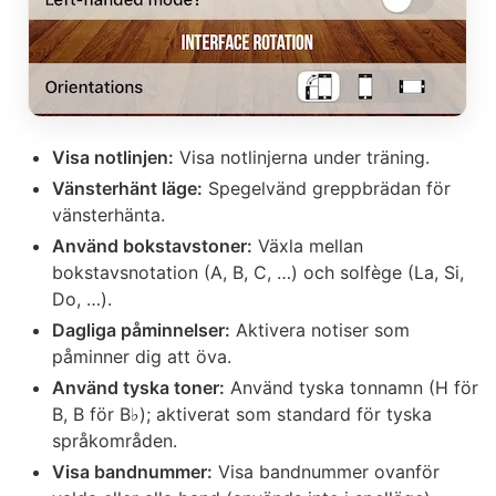
Visa notlinjen:
Visa notlinjerna under träning.
Vänsterhänt läge:
Spegelvänd greppbrädan för
vänsterhänta.
Använd bokstavstoner:
Växla mellan
bokstavsnotation (A, B, C, …) och solfège (La, Si,
Do, …).
Dagliga påminnelser:
Aktivera notiser som
påminner dig att öva.
Använd tyska toner:
Använd tyska tonnamn (H för
B, B för B♭); aktiverat som standard för tyska
språkområden.
Visa bandnummer:
Visa bandnummer ovanför