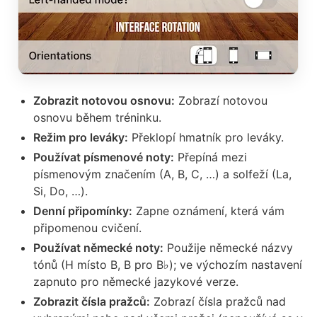
Zobrazit notovou osnovu:
Zobrazí notovou
osnovu během tréninku.
Režim pro leváky:
Překlopí hmatník pro leváky.
Používat písmenové noty:
Přepíná mezi
písmenovým značením (A, B, C, …) a solfeží (La,
Si, Do, …).
Denní připomínky:
Zapne oznámení, která vám
připomenou cvičení.
Používat německé noty:
Použije německé názvy
tónů (H místo B, B pro B♭); ve výchozím nastavení
zapnuto pro německé jazykové verze.
Zobrazit čísla pražců:
Zobrazí čísla pražců nad