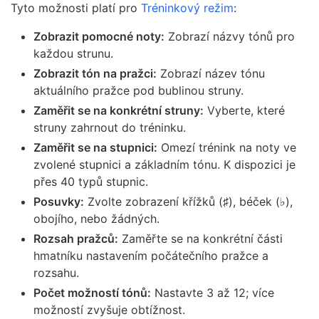
Tyto možnosti platí pro
Tréninkový režim
:
Zobrazit pomocné noty:
Zobrazí názvy tónů pro
každou strunu.
Zobrazit tón na pražci:
Zobrazí název tónu
aktuálního pražce pod bublinou struny.
Zaměřit se na konkrétní struny:
Vyberte, které
struny zahrnout do tréninku.
Zaměřit se na stupnici:
Omezí trénink na noty ve
zvolené stupnici a základním tónu. K dispozici je
přes 40 typů stupnic.
Posuvky:
Zvolte zobrazení křížků (♯), béček (♭),
obojího, nebo žádných.
Rozsah pražců:
Zaměřte se na konkrétní části
hmatníku nastavením počátečního pražce a
rozsahu.
Počet možností tónů:
Nastavte 3 až 12; více
možností zvyšuje obtížnost.