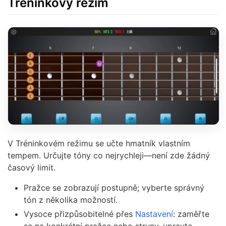
Tréninkový režim
V Tréninkovém režimu se učte hmatník vlastním
tempem. Určujte tóny co nejrychleji—není zde žádný
časový limit.
Pražce se zobrazují postupně; vyberte správný
tón z několika možností.
Vysoce přizpůsobitelné přes
Nastavení
: zaměřte