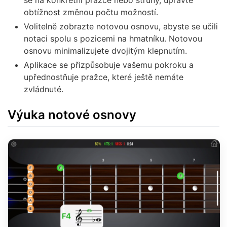
se na konkrétní pražce nebo struny, upravte
obtížnost změnou počtu možností.
Volitelně zobrazte notovou osnovu, abyste se učili
notaci spolu s pozicemi na hmatníku. Notovou
osnovu minimalizujete dvojitým klepnutím.
Aplikace se přizpůsobuje vašemu pokroku a
upřednostňuje pražce, které ještě nemáte
zvládnuté.
Výuka notové osnovy