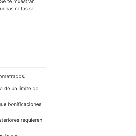
 Se te muestran
Muchas notas se
nometrados.
 de un límite de
gue bonificaciones
steriores requieren
ue hayas