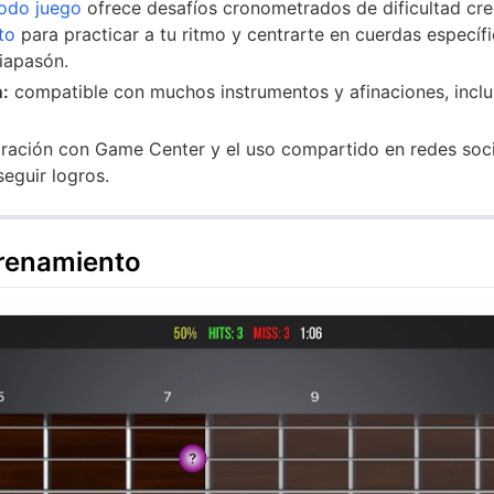
odo juego
ofrece desafíos cronometrados de dificultad cre
to
para practicar a tu ritmo y centrarte en cuerdas específ
iapasón.
n:
compatible con muchos instrumentos y afinaciones, inclui
gración con Game Center y el uso compartido en redes soci
eguir logros.
renamiento