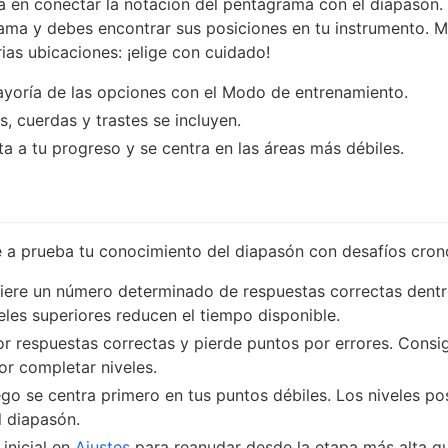
 en conectar la notación del pentagrama con el diapasón.
ama y debes encontrar sus posiciones en tu instrumento. 
ias ubicaciones: ¡elige con cuidado!
yoría de las opciones con el Modo de entrenamiento.
s, cuerdas y trastes se incluyen.
a a tu progreso y se centra en las áreas más débiles.
 a prueba tu conocimiento del diapasón con desafíos cro
iere un número determinado de respuestas correctas dentro
eles superiores reducen el tiempo disponible.
 respuestas correctas y pierde puntos por errores. Consi
or completar niveles.
ego se centra primero en tus puntos débiles. Los niveles po
l diapasón.
 inicial en
Ajustes
para reanudar desde la etapa más alta q