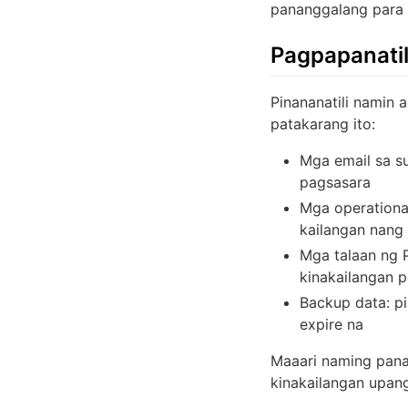
pananggalang para 
Pagpapanatil
Pinananatili namin 
patakarang ito:
Mga email sa s
pagsasara
Mga operationa
kailangan nang
Mga talaan ng P
kinakailangan p
Backup data: pi
expire na
Maaari naming pana
kinakailangan upan