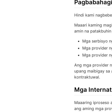
Pagbabahagi
Hindi kami nagbebe
Maaari kaming magb
amin na patakbuhin 
Mga serbisyo ng
Mga provider ng
Mga provider ng
Ang mga provider n
upang maibigay sa 
kontraktuwal.
Mga Internat
Maaaring iproseso 
ang aming mga prov