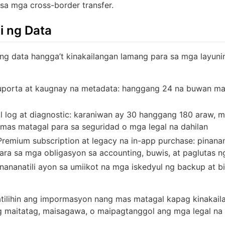
sa mga cross-border transfer.
i ng Data
ang data hangga’t kinakailangan lamang para sa mga layunin
uporta at kaugnay na metadata: hanggang 24 na buwan m
l log at diagnostic: karaniwan ay 30 hanggang 180 araw, m
 mas matagal para sa seguridad o mga legal na dahilan
remium subscription at legacy na in-app purchase: pinanan
ara sa mga obligasyon sa accounting, buwis, at paglutas ng
nananatili ayon sa umiikot na mga iskedyul ng backup at 
tilihin ang impormasyon nang mas matagal kapag kinakail
g maitatag, maisagawa, o maipagtanggol ang mga legal na