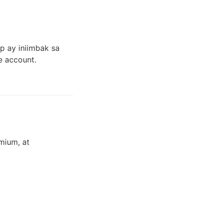
p ay iniimbak sa
e account.
mium, at