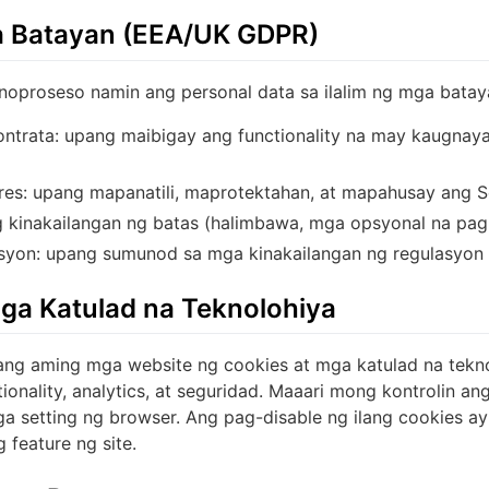
a Batayan (EEA/UK GDPR)
noproseso namin ang personal data sa ilalim ng mga bataya
ntrata: upang maibigay ang functionality na may kaugnaya
eres: upang mapanatili, maprotektahan, at mapahusay ang S
g kinakailangan ng batas (halimbawa, mga opsyonal na pagp
asyon: upang sumunod sa mga kinakailangan ng regulasyon
ga Katulad na Teknolohiya
ng aming mga website ng cookies at mga katulad na tekno
onality, analytics, at seguridad. Maaari mong kontrolin an
 setting ng browser. Ang pag-disable ng ilang cookies a
 feature ng site.