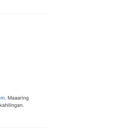
om
. Maaaring
ahilingan.