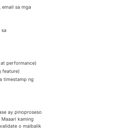
, email sa mga
 sa
, at performance)
 feature)
ga timestamp ng
ase ay pinoproseso
. Maaari kaming
alidate o maibalik