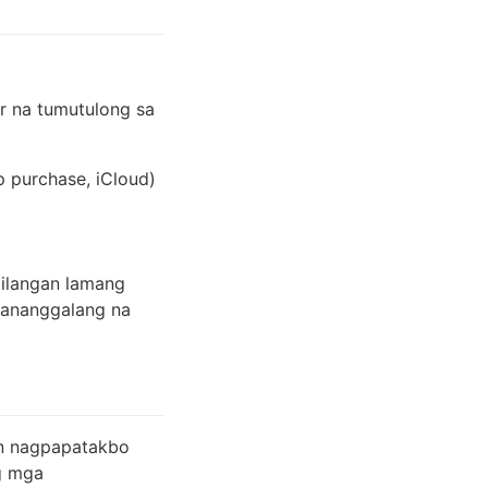
r na tumutulong sa
p purchase, iCloud)
ailangan lamang
pananggalang na
an nagpapatakbo
g mga