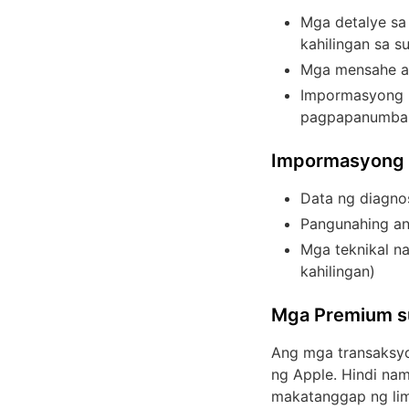
Mga detalye sa
kahilingan sa s
Mga mensahe at
Impormasyong m
pagpapanumbali
Impormasyong 
Data ng diagnos
Pangunahing an
Mga teknikal na
kahilingan)
Mga Premium su
Ang mga transaksyo
ng Apple. Hindi na
makatanggap ng lim