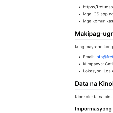
https://fretuos
Mga iOS app ng
Mga komunikasy
Makipag-ug
Kung mayroon kang 
Email:
info@fre
Kumpanya: Catlo
Lokasyon: Los A
Data na Kino
Kinokolekta namin 
Impormasyong i