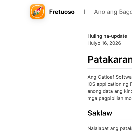
Fretuoso
Tungkol
Ano ang Bag
Huling na-update
Hulyo 16, 2026
Patakaran
Ang Catloaf Software
iOS application ng 
anong data ang kino
mga pagpipilian mo
Saklaw
Nalalapat ang patak