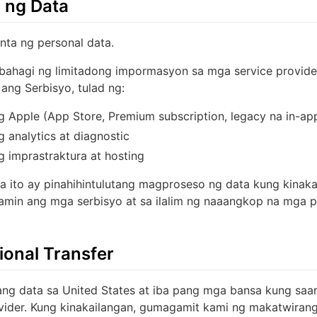
 ng Data
nta ng personal data.
ahagi ng limitadong impormasyon sa mga service provide
ang Serbisyo, tulad ng:
 Apple (App Store, Premium subscription, legacy na in-ap
 analytics at diagnostic
 imprastraktura at hosting
a ito ay pinahihintulutang magproseso ng data kung kinak
amin ang mga serbisyo at sa ilalim ng naaangkop na mga 
ional Transfer
ang data sa United States at iba pang mga bansa kung sa
ider. Kung kinakailangan, gumagamit kami ng makatwiran