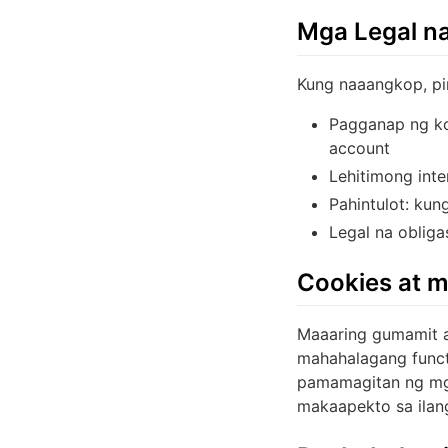
Mga Legal n
Kung naaangkop, pi
Pagganap ng ko
account
Lehitimong int
Pahintulot: kun
Legal na oblig
Cookies at m
Maaaring gumamit a
mahahalagang functi
pamamagitan ng mga
makaapekto sa ilang