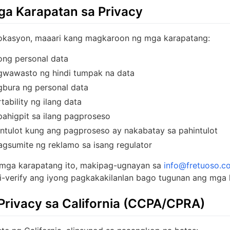
ga Karapatan sa Privacy
okasyon, maaari kang magkaroon ng mga karapatang:
ong personal data
gwawasto ng hindi tumpak na data
gbura ng personal data
tability ng ilang data
ahigpit sa ilang pagproseso
intulot kung ang pagproseso ay nakabatay sa pahintulot
gsumite ng reklamo sa isang regulator
 mga karapatang ito, makipag-ugnayan sa
info@fretuoso.c
i-verify ang iyong pagkakakilanlan bago tugunan ang mga k
rivacy sa California (CCPA/CPRA)