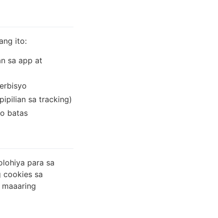
ng ito:
n sa app at
erbisyo
ipilian sa tracking)
 o batas
lohiya para sa
g cookies sa
y maaaring