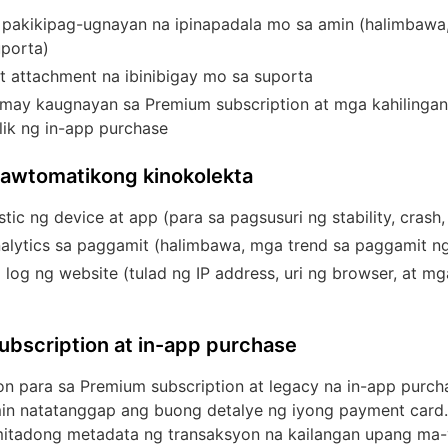
 pakikipag-ugnayan na ipinapadala mo sa amin (halimbawa
uporta)
 attachment na ibinibigay mo sa suporta
ay kaugnayan sa Premium subscription at mga kahilingan
k ng in-app purchase
awtomatikong kinokolekta
tic ng device at app (para sa pagsusuri ng stability, crash
alytics sa paggamit (halimbawa, mga trend sa paggamit ng
 log ng website (tulad ng IP address, uri ng browser, at m
bscription at in-app purchase
n para sa Premium subscription at legacy na in-app purch
min natatanggap ang buong detalye ng iyong payment card
itadong metadata ng transaksyon na kailangan upang ma-v