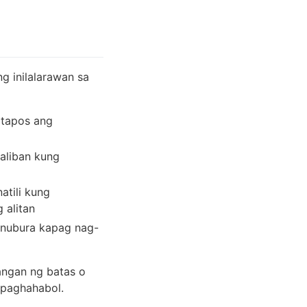
g inilalarawan sa
atapos ang
aliban kung
atili kung
 alitan
binubura kapag nag-
angan ng batas o
 paghahabol.