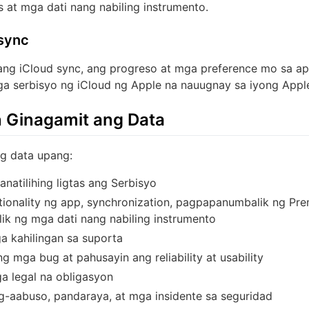
at mga dati nang nabiling instrumento.
 sync
ang iCloud sync, ang progreso at mga preference mo sa ap
 serbisyo ng iCloud ng Apple na nauugnay sa iyong Appl
 Ginagamit ang Data
g data upang:
anatilihing ligtas ang Serbisyo
tionality ng app, synchronization, pagpapanumbalik ng Pre
k ng mga dati nang nabiling instrumento
 kahilingan sa suporta
 mga bug at pahusayin ang reliability at usability
 legal na obligasyon
g-aabuso, pandaraya, at mga insidente sa seguridad