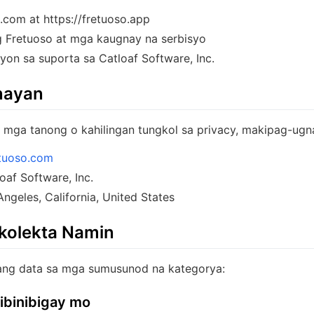
o.com at https://fretuoso.app
 Fretuoso at mga kaugnay na serbisyo
on sa suporta sa Catloaf Software, Inc.
nayan
mga tanong o kahilingan tungkol sa privacy, makipag-ugn
tuoso.com
af Software, Inc.
ngeles, California, United States
kolekta Namin
ang data sa mga sumusunod na kategorya:
binibigay mo