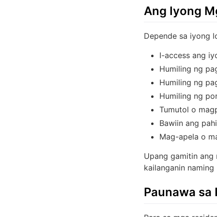
Ang Iyong M
Depende sa iyong l
I-access ang iy
Humiling ng pa
Humiling ng pa
Humiling ng por
Tumutol o magp
Bawiin ang pah
Mag-apela o ma
Upang gamitin ang
kailanganin naming 
Paunawa sa P