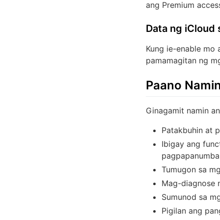
ang Premium access 
Data ng iCloud
Kung ie-enable mo 
pamamagitan ng mga
Paano Namin
Ginagamit namin an
Patakbuhin at p
Ibigay ang func
pagpapanumbali
Tumugon sa mga
Mag-diagnose ng
Sumunod sa mga
Pigilan ang pan