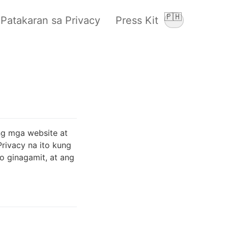
🇵🇭
Patakaran sa Privacy
Press Kit
Palitan ang w
 ng mga website at
Privacy na ito kung
o ginagamit, at ang