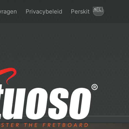
🇳🇱
vragen
Privacybeleid
Perskit
Taal wijzigen
®