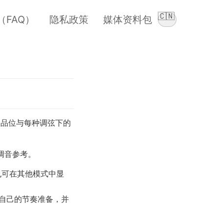
🇨🇳
（FAQ）
隐私政策
媒体资料包
切换语言
品位与每种调弦下的
调音参考。
也可在其他模式中显
自己的节奏准备，并