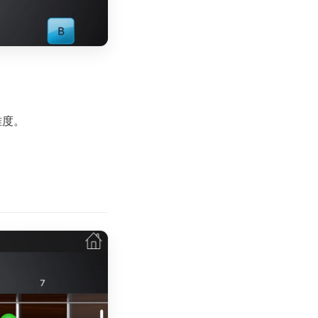
难度。
。