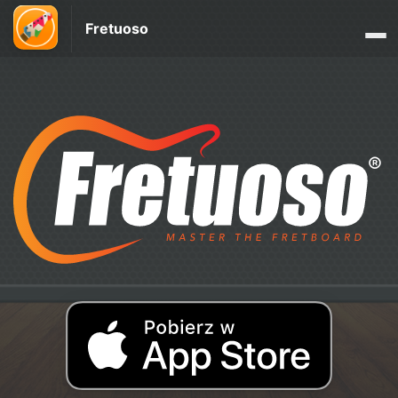
Fretuoso
®